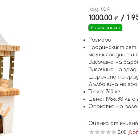
Код: 024
1000.00
/ 1 9
€
В наличност
Размери
Градинският сет 
малък градински п
Височина на барб
Височина на гради
Широчина на гради
Дълбочина на град
Тегло: 760 кг
Цена: 1955.83 лв с
Опаковка на пале
Оценка от клиент
0.00
Доб