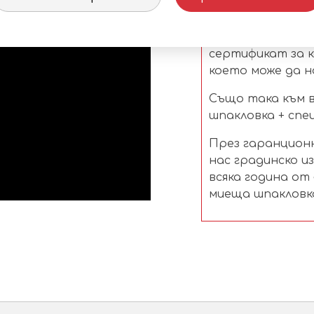
цена на продукта
Важно!!!
– При по
сертификат за к
което може да н
Също така към в
шпакловка + спец
През гаранционн
нас градинско и
всяка година от
миеща шпакловка