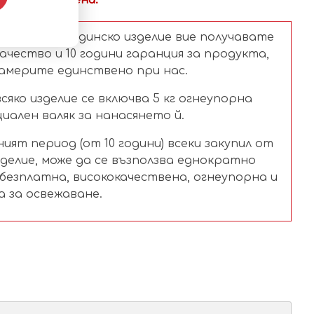
 да се промени.
купка на градинско изделие вие получавате
ачество и 10 години гаранция за продукта,
америте единствено при нас.
сяко изделие се включва 5 кг огнеупорна
иален валяк за нанасянето й.
ият период (от 10 години) всеки закупил от
зделие, може да се възползва еднократно
 безплатна, висококачествена, огнеупорна и
 за освежаване.