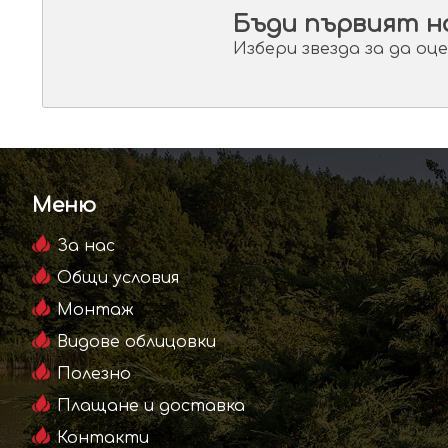
Бъди първият н
Избери звезда за да о
Меню
За нас
Общи условия
Монтаж
Видове облицовки
Полезно
Плащане и доставка
Контакти