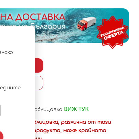
елско
 КОЛИЧКА
ЗПЛАЩАНЕ
ледните
а плащане
дове външна облицовка
ВИЖ ТУК
 на друга облицовка, различна от тази
мацията за продукта, може крайната