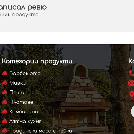
аписал ревю
цениш продукта
Категории продукти
К
Барбекюта
Мивки
Пещи
Плотове
Комбинирани
Лятна кухня
Градинска маса с пейки