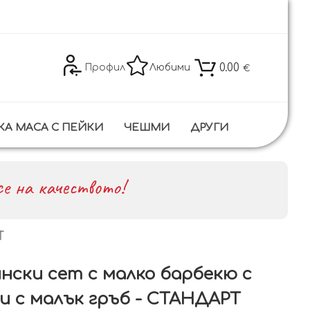
0.00
Профил
Любими
€
КА МАСА С ПЕЙКИ
ЧЕШМИ
ДРУГИ
е на качеството!
Т
нски сет с малко барбекю с
и с малък гръб - СТАНДАРТ