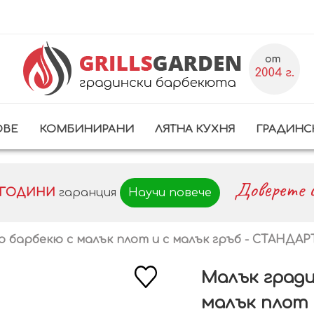
ОВЕ
КОМБИНИРАНИ
ЛЯТНА КУХНЯ
ГРАДИНС
Доверете с
0 ГОДИНИ
гаранция
Научи повече
о барбекю с малък плот и с малък гръб - СТАНДАР
Малък гради
малък плот 