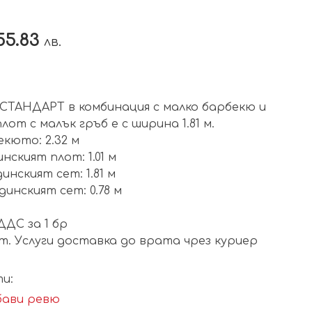
55.83
лв.
СТАНДАРТ в комбинация с малко барбекю и
лот с малък гръб е с ширина 1.81 м.
екюто: 2.32 м
нският плот: 1.01 м
нският сет: 1.81 м
инският сет: 0.78 м
 ДДС за 1 бр
т. Услуги доставка до врата чрез куриер
и:
ави ревю