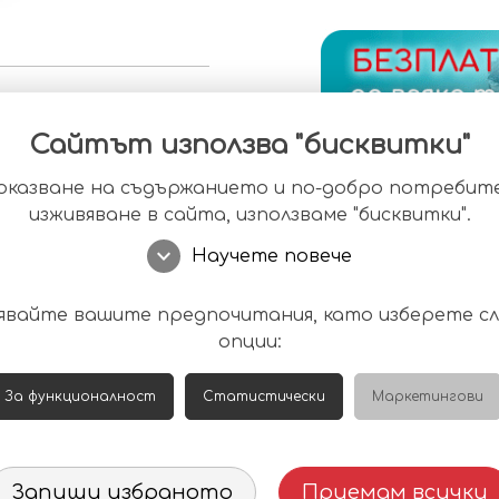
Сайтът използва "бисквитки"
оказване на съдържанието и по-добро потребит
изживяване в сайта, използваме "бисквитки".
България
ДОБАВИ В
expand_more
Научете повече
КУПИ НА И
те клиенти!
явайте вашите предпочитания, като изберете с
опции:
и продукти - барбекюта,
Условия з
кухни по преценка на
Ви
За функционалност
Статистически
Маркетингови
ВАЖНО! При избор
посочена в инфор
Запиши избраното
Приемам всички