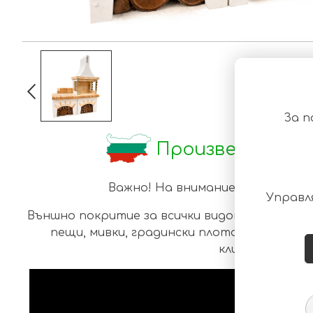
За п
Произведено в 
Важно! На вниманието на наши
Управл
Външно покритие за всички видове градинск
пещи, мивки, градински плотове и летни 
клиента.